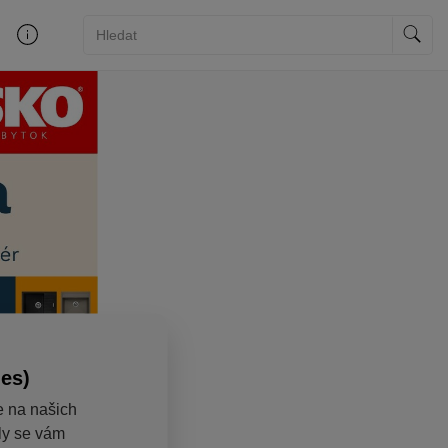
ies)
e na našich
aly se vám