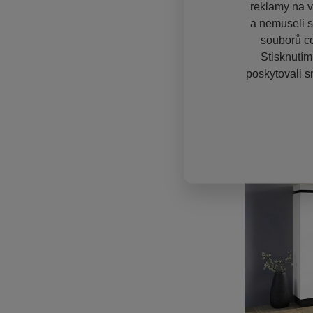
reklamy na vě
a nemuseli s
souborů co
Stisknutím
poskytovali s