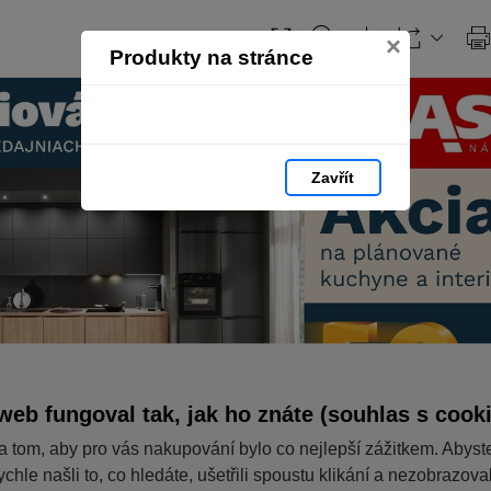
×
Produkty na stránce
Zavřít
web fungoval tak, jak ho znáte (souhlas s cook
a tom, aby pro vás nakupování bylo co nejlepší zážitkem. Abyst
ychle našli to, co hledáte, ušetřili spoustu klikání a nezobrazov