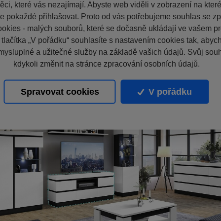
ci, které vás nezajímají. Abyste web viděli v zobrazení na které 
e pokaždé přihlašovat. Proto od vás potřebujeme souhlas se z
okies - malých souborů, které se dočasně ukládají ve vašem pro
 tlačítka „V pořádku“ souhlasíte s nastavením cookies tak, aby
mysluplné a užitečné služby na základě vašich údajů. Svůj sou
kdykoli změnit na stránce zpracování osobních údajů.
Spravovat cookies
V pořádku