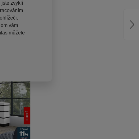
jste zvyklí
pracováním
hlížeči.
chom vám
hlas můžete