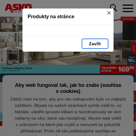
×
Produkty na stránce
Zavřít
Aby web fungoval tak, jak ho znáte (souhlas
s cookies)
Záleží nám na tom, aby pro vás nakupování bylo co nejlepší
zážitkem. Abyste na našich stránkách rychle našli to, co
hledáte, ušetřili spoustu klikání a nezobrazovaly se vám
reklamy na věci, které vás nezajímají. Abyste web viděli
v zobrazení na které jste zvyklí a nemuseli se pokaždé
přihlašovat. Proto od vás potřebujeme souhlas se